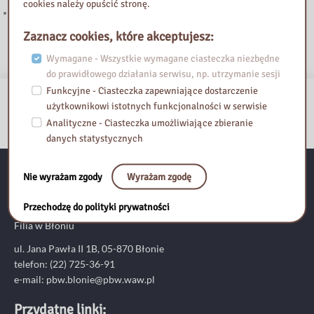
cookies należy opuścić stronę.
5 edycja akcji „KSIĄŻKI CZYTAM, ŚWIAT POZNAJĘ”
Zaznacz cookies, które akceptujesz:
Wymagane - Wszystkie wymagane ciasteczka niezbędne
do prawidłowego działania serwisu, np. utrzymanie sesji
Funkcyjne - Ciasteczka zapewniające dostarczenie
użytkownikowi istotnych funkcjonalności w serwisie
Analityczne - Ciasteczka umożliwiające zbieranie
danych statystycznych
Nie wyrażam zgody
Wyrażam zgodę
Pedagogiczna Biblioteka Wojewódzka
im. Komisji Edukacji Narodowej
Przechodzę do polityki prywatności
Filia w Błoniu
ul. Jana Pawła II 1B, 05-870 Błonie
telefon: (22) 725-36-91
e-mail:
pbw.blonie@pbw.waw.pl
Przydatne linki: