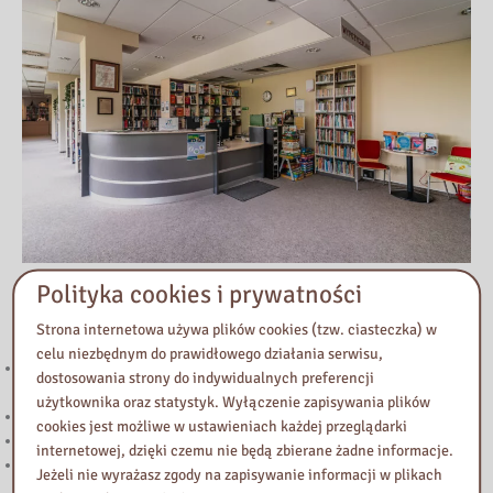
Polityka cookies i prywatności
Przeczytaj
Strona internetowa używa plików cookies (tzw. ciasteczka) w
celu niezbędnym do prawidłowego działania serwisu,
Wystawa poświęcona 82. Rocznicy wybuchu Powstania
dostosowania strony do indywidualnych preferencji
Warszawskiego w Bibliotece Pedagogicznej w Błoniu
użytkownika oraz statystyk. Wyłączenie zapisywania plików
Uwaga! Zmiana godzin pracy Biblioteki Pedagogicznej w Błoniu
cookies jest możliwe w ustawieniach każdej przeglądarki
Wakacyjne godziny otwarcia
internetowej, dzięki czemu nie będą zbierane żadne informacje.
Konkurs fotograficzny „Śladami pamięci XX wieku. Fotograficzna
Jeżeli nie wyrażasz zgody na zapisywanie informacji w plikach
podróż przez powiat warszawski zachodni”