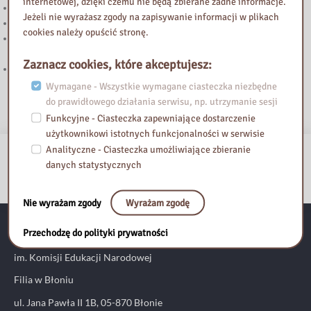
internetowej, dzięki czemu nie będą zbierane żadne informacje.
Uwaga! Zmiana godzin pracy Biblioteki Pedagogicznej w Błoniu
Jeżeli nie wyrażasz zgody na zapisywanie informacji w plikach
Wakacyjne godziny otwarcia
cookies należy opuścić stronę.
Konkurs fotograficzny „Śladami pamięci XX wieku. Fotograficzna
podróż przez powiat warszawski zachodni”
Zaznacz cookies, które akceptujesz:
5 edycja akcji „KSIĄŻKI CZYTAM, ŚWIAT POZNAJĘ”
Wymagane - Wszystkie wymagane ciasteczka niezbędne
do prawidłowego działania serwisu, np. utrzymanie sesji
Funkcyjne - Ciasteczka zapewniające dostarczenie
użytkownikowi istotnych funkcjonalności w serwisie
Analityczne - Ciasteczka umożliwiające zbieranie
danych statystycznych
Nie wyrażam zgody
Wyrażam zgodę
Przechodzę do polityki prywatności
Pedagogiczna Biblioteka Wojewódzka
im. Komisji Edukacji Narodowej
Filia w Błoniu
ul. Jana Pawła II 1B, 05-870 Błonie