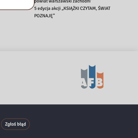
powiat warszawski zachodni”
5 edycja akcji „KSIĄŻKI CZYTAM, ŚWIAT
POZNAJĘ”
Zgłoś błąd