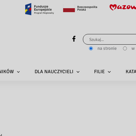
Szukaj
dla:
na stronie
w 
LNIKÓW
DLA NAUCZYCIELI
FILIE
KAT