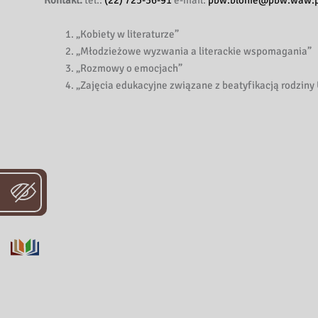
Kontakt:
tel.:
(22) 725-36-91
e-mail:
pbw.blonie@pbw.waw.p
„Kobiety w literaturze”
„Młodzieżowe wyzwania a literackie wspomagania”
„Rozmowy o emocjach”
„Zajęcia edukacyjne związane z beatyfikacją rodzin