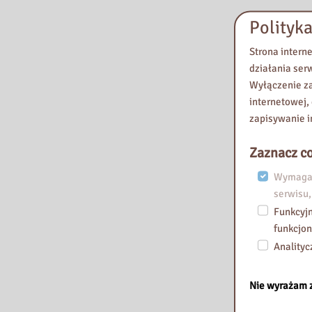
Polityka
Strona intern
działania ser
Wyłączenie za
internetowej,
zapisywanie i
Zaznacz co
Wymagan
serwisu,
Funkcyjn
funkcjon
Analityc
Nie wyrażam 