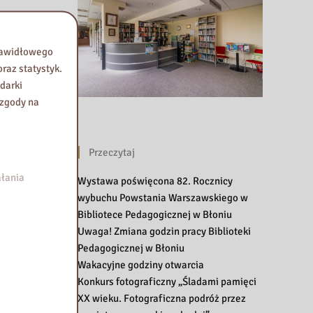
prawidłowego
raz statystyk.
darki
 zgody na
Przeczytaj
łania
Wystawa poświęcona 82. Rocznicy
wybuchu Powstania Warszawskiego w
Bibliotece Pedagogicznej w Błoniu
Uwaga! Zmiana godzin pracy Biblioteki
Pedagogicznej w Błoniu
Wakacyjne godziny otwarcia
Konkurs fotograficzny „Śladami pamięci
XX wieku. Fotograficzna podróż przez