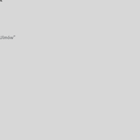
l
y Ulmów”