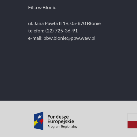
Filia w Błoniu
ul. Jana Pawła II 1B, 05-870 Błonie
telefon: (22) 725-36-91
e-mail:
pbw.blonie@pbw.waw.pl