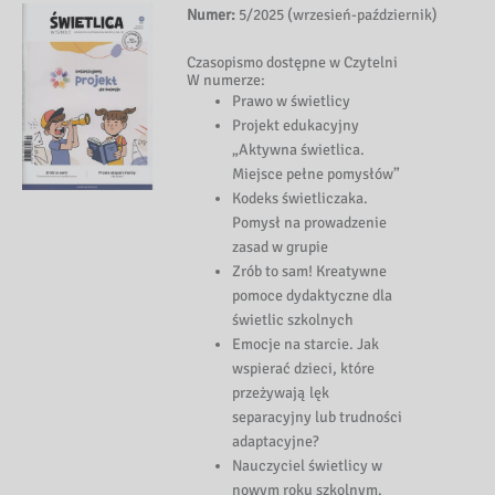
Numer:
5/2025 (wrzesień-październik)
Czasopismo dost
ępne w Czytelni
W numerze:
Prawo w
świetlicy
Projekt edukacyjny
„Aktywna
świetlica.
Miejsce pełne pomysł
ów”
Kodeks
świetliczaka
.
Pomysł na prowadzenie
zasad w grupie
Zr
ób to sam! Kreatywne
pomoce dydaktyczne dla
świetlic szkolnych
Emocje na starcie. Jak
wspiera
ć dzieci, kt
óre
prze
żywają lęk
separacyjny lub trudności
adaptacyjne?
Nauczyciel
świetlicy w
nowym roku szkolnym.