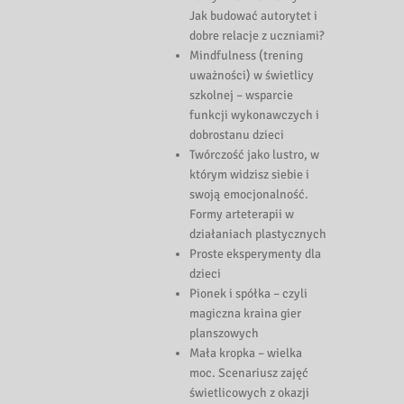
Jak budować autorytet i
dobre relacje z uczniami?
Mindfulness (trening
uwa
żności) w świetlicy
szkolnej
– wsparcie
funkcji wykonawczych i
dobrostanu dzieci
Tw
órczo
ść jako lustro, w
kt
órym widzisz siebie i
swoj
ą emocjonalność.
Formy arteterapii w
działaniach plastycznych
Proste eksperymenty dla
dzieci
Pionek i sp
ó
łka
– czyli
magiczna kraina gier
planszowych
Ma
ła kropka – wielka
moc. Scenariusz zajęć
świetlicowych z okazji