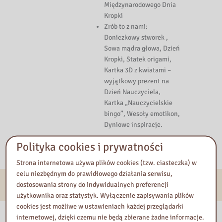
Międzynarodowego Dnia
Kropki
Zr
ób to z nami:
Doniczkowy stworek ,
Sowa m
ądra głowa, Dzień
Kropki, Statek origami,
Kartka 3D z kwiatami
–
wyj
ątkowy prezent na
Dzień Nauczyciela,
Kartka
„Nauczycielskie
bingo”, Weso
ły emotikon,
Dyniowe inspiracje.
Polityka cookies i prywatności
Strona internetowa używa plików cookies (tzw. ciasteczka) w
celu niezbędnym do prawidłowego działania serwisu,
E-usługi
dostosowania strony do indywidualnych preferencji
użytkownika oraz statystyk. Wyłączenie zapisywania plików
cookies jest możliwe w ustawieniach każdej przeglądarki
Nasza biblioteka
internetowej, dzięki czemu nie będą zbierane żadne informacje.