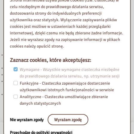
celu niezbędnym do prawidłowego działania serwisu,
dostosowania strony do indywidualnych preferencji
użytkownika oraz statystyk. Wyłączenie zapisywania plików
cookies jest możliwe w ustawieniach każdej przeglądarki
internetowej, dzięki czemu nie będą zbierane żadne informacje.
Jeżeli nie wyrażasz zgody na zapisywanie informacji w plikach
Przeczytaj
cookies należy opuścić stronę.
Wystawa poświęcona 82. Rocznicy wybuchu Powstania
Zaznacz cookies, które akceptujesz:
Warszawskiego w Bibliotece Pedagogicznej w Błoniu
Uwaga! Zmiana godzin pracy Biblioteki Pedagogicznej w Błoniu
Wymagane - Wszystkie wymagane ciasteczka niezbędne
Wakacyjne godziny otwarcia
do prawidłowego działania serwisu, np. utrzymanie sesji
Konkurs fotograficzny „Śladami pamięci XX wieku. Fotograficzna
Funkcyjne - Ciasteczka zapewniające dostarczenie
podróż przez powiat warszawski zachodni”
użytkownikowi istotnych funkcjonalności w serwisie
5 edycja akcji „KSIĄŻKI CZYTAM, ŚWIAT POZNAJĘ”
Analityczne - Ciasteczka umożliwiające zbieranie
danych statystycznych
Nie wyrażam zgody
Wyrażam zgodę
Przechodzę do polityki prywatności