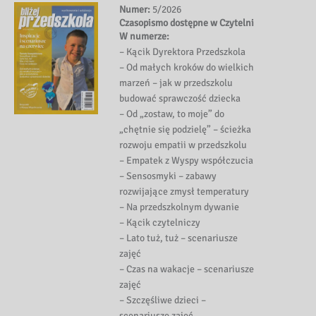
Numer:
5/2026
Czasopismo dostępne w Czytelni
W numerze:
– Kącik Dyrektora Przedszkola
– Od małych kroków do wielkich
marzeń – jak w przedszkolu
budować sprawczość dziecka
– Od „zostaw, to moje” do
„chętnie się podzielę” – ścieżka
rozwoju empatii w przedszkolu
– Empatek z Wyspy współczucia
– Sensosmyki – zabawy
rozwijające zmysł temperatury
– Na przedszkolnym dywanie
– Kącik czytelniczy
– Lato tuż, tuż – scenariusze
zajęć
– Czas na wakacje – scenariusze
zajęć
– Szczęśliwe dzieci –
scenariusze zajęć